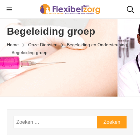
Skip
to
Flexibelzorg
Uw tevredenheid is onze zorg
the
Begeleiding groep
content
Home
Onze Diensten
Begeleiding en Ondersteuning
Begeleiding groep
Zoeken
naar: